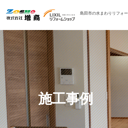
コ
ナ
ン
ビ
島田市の水まわりリフォー
テ
ゲ
ン
ー
ツ
シ
へ
ョ
ス
ン
キ
に
ッ
移
プ
動
施工事例