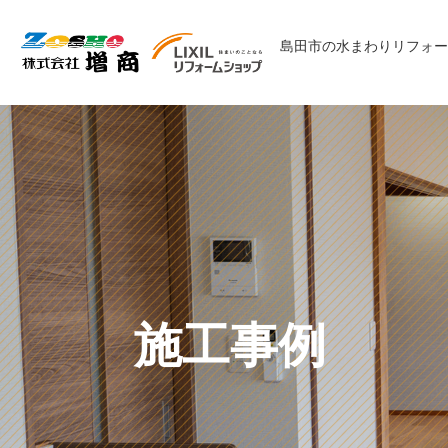
コ
ナ
ン
ビ
島田市の水まわりリフォー
テ
ゲ
ン
ー
ツ
シ
へ
ョ
ス
ン
キ
に
ッ
移
プ
動
施工事例